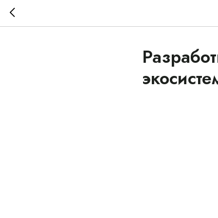
Разработ
экосист