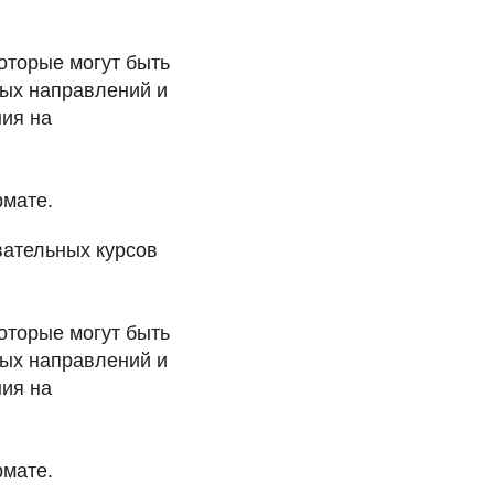
оторые могут быть
ных направлений и
ния на
рмате.
вательных курсов
оторые могут быть
ных направлений и
ния на
рмате.